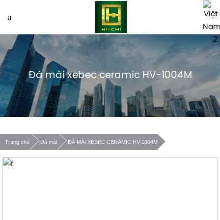
Đá mài xebec ceramic HV-1004M
Trang chủ
Đá mài
ĐÁ MÀI XEBEC CERAMIC HV-1004M
Xác nhận