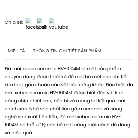
Yêu cầu gửi báo giá
Chia sẻ:
MIÊU TẢ
THÔNG TIN CHI TIẾT SẢN PHẨM
Đá mài xebec ceramic HV-1004M là một sản phẩm
chuyên dụng được thiết kế để mài bề mặt các chi tiết
kim loại, gốm, hoặc các vật liệu cứng khác. Đặc biệt, đá
mài xebec ceramic HV-1004M được biết đến với khả
năng chịu nhiệt cao, bền bỉ và mang lại kết quả mài
chính xác. Nhờ vào chất liệu gốm ceramic và công
nghệ sản xuất tiên tiến, đá mài xebec ceramic HV-
1004M có thể xử lý các bề mặt cứng một cách dễ dàng
và hiệu quả.