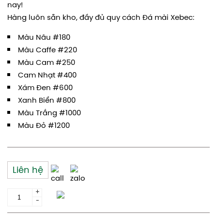
nay!
Hàng luôn sẵn kho, đầy đủ quy cách Đá mài Xebec:
Màu Nâu #180
Màu Caffe #220
Màu Cam #250
Cam Nhạt #400
Xám Đen #600
Xanh Biển #800
Màu Trắng #1000
Màu Đỏ #1200
Liên hệ
+
Thêm giỏ hàng
-