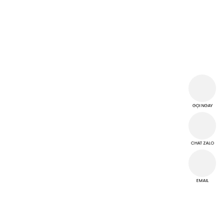
THÔNG TIN CÔNG TY
CÔNG TY TNHH MTV TM DV HI-CHI
MST: 3702968118
T2 D3B/12 Đường Thủ Khoa Huân, Tổ 02, Khu phố Bình Thuận 2,
Phường Thuận Giao, Thành phố Hồ Chí Minh, Việt Nam
hichi.ltd@gmail.com
GỌI NGAY
THỜI GIAN LÀM VIỆC
Từ thứ 2 đến thứ 7
CHAT ZALO
Chủ Nhật nghỉ làm việc
EMAIL
TRUNG TÂM CUỘC GỌI
Hotline 0946 909 449