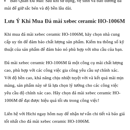
Bảo Quản Đá Mài: Sau khi sử dụng, vệ sinh và bảo dưỡng đá
mài để giữ sắc bén và độ bền lâu dài.
Lưu Ý Khi Mua Đá mài xebec ceramic HO-1006M
Khi mua đá mài xebec ceramic HO-1006M, hãy chọn nhà cung
cấp uy tín để đảm bảo chất lượng sản phẩm. Kiểm tra thông số kỹ
thuật của sản phẩm để đảm bảo nó phù hợp với nhu cầu của bạn.
Đá mài xebec ceramic HO-1006M là một công cụ mài chất lượng
cao, phù hợp với các công việc gia công yêu cầu sự chính xác.
Với độ bền cao, khả năng chịu nhiệt tuyệt vời và kết quả mài mịn
màng, sản phẩm này sẽ là lựa chọn lý tưởng cho các công việc
yêu cầu độ chính xác cao. Hãy chọn đá mài xebec ceramic HO-
1006M để đạt được hiệu quả tối ưu trong công việc!
Liên hệ với Hichi ngay hôm nay để nhận tư vấn chi tiết và báo giá
tốt nhất cho đá mài xebec ceramic HO-1006M.