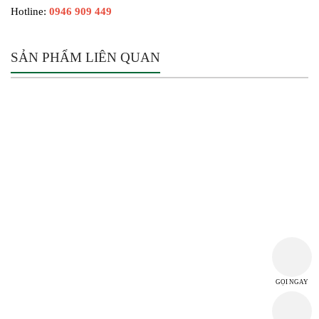
Hotline:
0946 909 449
SẢN PHẨM LIÊN QUAN
THÔNG TIN CÔNG TY
CÔNG TY TNHH MTV TM DV HI-CHI
MST: 3702968118
T2 D3B/12 Đường Thủ Khoa Huân, Tổ 02, Khu phố Bình Thuận 2,
Phường Thuận Giao, Thành phố Hồ Chí Minh, Việt Nam
hichi.ltd@gmail.com
GỌI NGAY
THỜI GIAN LÀM VIỆC