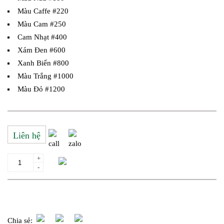
Màu Caffe #220
Màu Cam #250
Cam Nhạt #400
Xám Đen #600
Xanh Biển #800
Màu Trắng #1000
Màu Đỏ #1200
Liên hệ
+
Thêm giỏ hàng
-
Yêu cầu gửi báo giá
Chia sẻ: