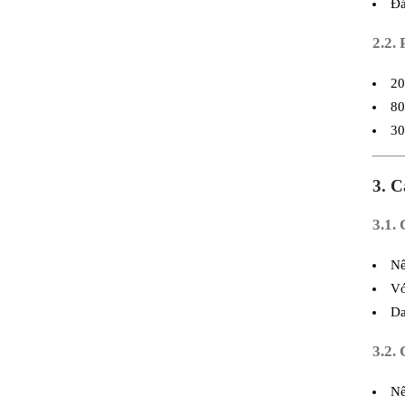
Đá
2.2.
20
80
30
3. 
3.1.
Nế
Vớ
Da
3.2.
Nế