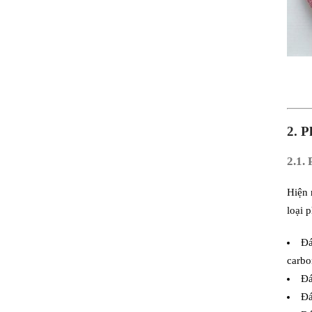
2. P
2.1. 
Hiện 
loại 
Đá
carbo
Đá
Đá