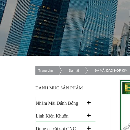
Trang chủ
Đá mài
ĐÁ MÀI DAO HỢP KIM
DANH MỤC SẢN PHẨM
Nhám Mài Đánh Bóng
Linh Kiện Khuôn
Dụng cụ cắt gọt CNC