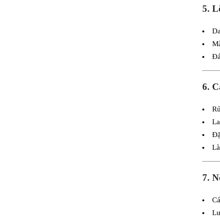
5. L
Da
Mà
Đá
6. C
Rử
La
Đặ
Là
7. 
Cá
Lư