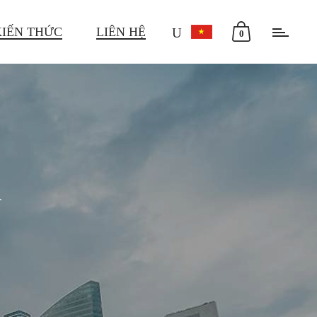
KIẾN THỨC
LIÊN HỆ
0
m