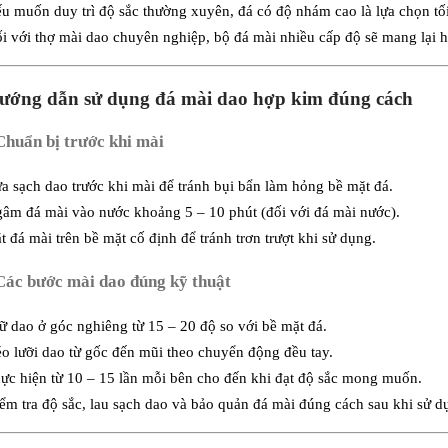
u muốn duy trì độ sắc thường xuyên, đá có độ nhám cao là lựa chọn tối
i với thợ mài dao chuyên nghiệp, bộ đá mài nhiều cấp độ sẽ mang lại hi
Hướng dẫn sử dụng đá mài dao hợp kim đúng cách
 Chuẩn bị trước khi mài
a sạch dao trước khi mài để tránh bụi bẩn làm hỏng bề mặt đá.
âm đá mài vào nước khoảng 5 – 10 phút (đối với đá mài nước).
t đá mài trên bề mặt cố định để tránh trơn trượt khi sử dụng.
 Các bước mài dao đúng kỹ thuật
ữ dao ở góc nghiêng từ 15 – 20 độ so với bề mặt đá.
o lưỡi dao từ gốc đến mũi theo chuyển động đều tay.
ực hiện từ 10 – 15 lần mỗi bên cho đến khi đạt độ sắc mong muốn.
ểm tra độ sắc, lau sạch dao và bảo quản đá mài đúng cách sau khi sử d