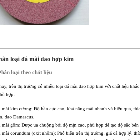
YÊU CẦU GỬI BÁO GIÁ
hân loại đá mài dao hợp kim
Phân loại theo chất liệu
nay, trên thị trường có nhiều loại đá mài dao hợp kim với chất liệu kh
phù hợp:
 mài kim cương: Độ bền cực cao, khả năng mài nhanh và hiệu quả, thí
n, dao Damascus.
 mài gốm: Được ưa chuộng bởi độ mịn cao, phù hợp để tạo độ sắc bén 
 mài corundum (oxit nhôm): Phổ biến trên thị trường, giá cả hợp lý, th