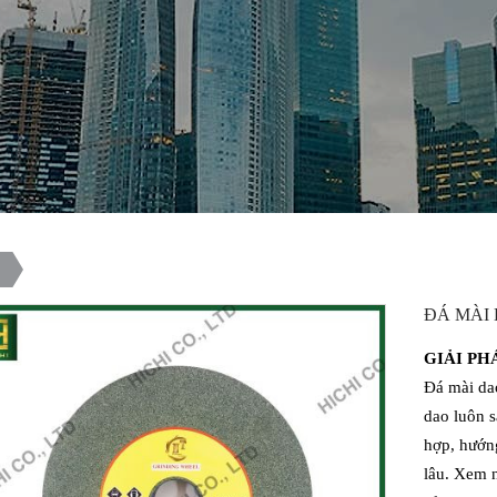
ĐÁ MÀI 
GIẢI PH
Đá mài dao
dao luôn s
hợp, hướn
lâu. Xem 