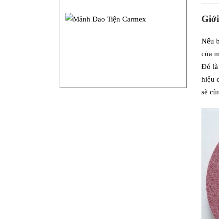
Giới
Nếu b
của m
Đó là
hiệu 
sẽ cù