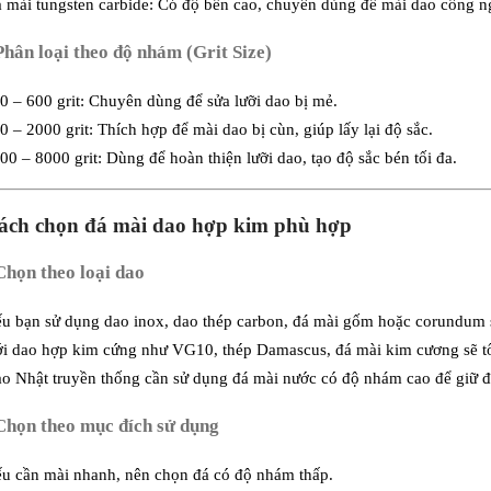
 mài tungsten carbide: Có độ bền cao, chuyên dùng để mài dao công 
Xác nhận
 Phân loại theo độ nhám (Grit Size)
0 – 600 grit: Chuyên dùng để sửa lưỡi dao bị mẻ.
0 – 2000 grit: Thích hợp để mài dao bị cùn, giúp lấy lại độ sắc.
00 – 8000 grit: Dùng để hoàn thiện lưỡi dao, tạo độ sắc bén tối đa.
Cách chọn đá mài dao hợp kim phù hợp
 Chọn theo loại dao
u bạn sử dụng dao inox, dao thép carbon, đá mài gốm hoặc corundum sẽ
i dao hợp kim cứng như VG10, thép Damascus, đá mài kim cương sẽ tố
o Nhật truyền thống cần sử dụng đá mài nước có độ nhám cao để giữ đ
 Chọn theo mục đích sử dụng
u cần mài nhanh, nên chọn đá có độ nhám thấp.