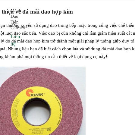
Mảnh
 thiệu về đá mài dao hợp kim
Dao
Tiện
ạn thường xuyên sử dụng dao trong bếp hoặc trong công việc chế biến
Carmex
ột lưỡi dao sắc bén. Việc dao bị cùn không chỉ làm giảm hiệu suất cắt 
Liên
 lý do đá mài dao hợp kim trở thành một giải pháp lý tưởng giúp duy t
hệ
quả. Nhưng liệu bạn đã biết cách chọn lựa và sử dụng đá mài dao hợp k
ng khám phá mọi thông tin cần thiết về loại dụng cụ này!