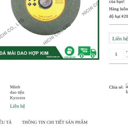
của bạn!
Hàng luôn
độ hạt #2
Liên hệ
+
-
Yêu cầ
Mảnh
Chia sẻ:
dao tiện
Kyocera
Liên hệ
ÊU TẢ
THÔNG TIN CHI TIẾT SẢN PHẨM