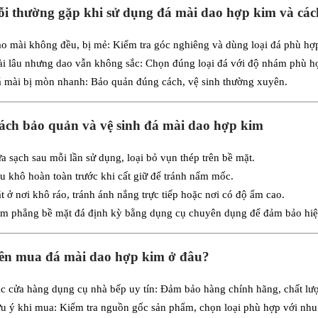
ỗi thường gặp khi sử dụng đá mài dao hợp kim và cá
o mài không đều, bị mẻ: Kiểm tra góc nghiêng và dùng loại đá phù hợ
i lâu nhưng dao vẫn không sắc: Chọn đúng loại đá với độ nhám phù h
 mài bị mòn nhanh: Bảo quản đúng cách, vệ sinh thường xuyên.
ách bảo quản và vệ sinh đá mài dao hợp kim
a sạch sau mỗi lần sử dụng, loại bỏ vụn thép trên bề mặt.
u khô hoàn toàn trước khi cất giữ để tránh nấm mốc.
t ở nơi khô ráo, tránh ánh nắng trực tiếp hoặc nơi có độ ẩm cao.
m phẳng bề mặt đá định kỳ bằng dụng cụ chuyên dụng để đảm bảo hiệ
Nên mua đá mài dao hợp kim ở đâu?
c cửa hàng dụng cụ nhà bếp uy tín: Đảm bảo hàng chính hãng, chất lượ
u ý khi mua: Kiểm tra nguồn gốc sản phẩm, chọn loại phù hợp với nhu