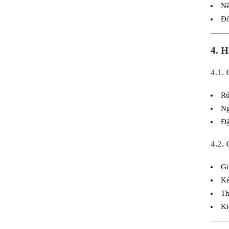
Nế
Đố
4. 
4.1.
Rử
Ng
Đặ
4.2.
Gi
Ké
Th
Ki