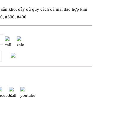
 sẵn kho, đầy đủ quy cách đá mài dao hợp kim
00, #300, #400
Thêm giỏ hàng
u gửi báo giá