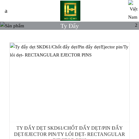
Ty Đẩy
TY ĐẨY DẸT SKD61/CHỐT ĐẨY DẸT/PIN ĐẨY
DẸT/EJECTOR PIN/TY LÓI DẸT- RECTANGULAR