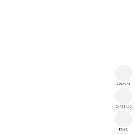
THÔNG TIN CÔNG TY
CÔNG TY TNHH MTV TM DV HI-CHI
MST: 3702968118
T2 D3B/12 Đường Thủ Khoa Huân, Tổ 02, Khu phố Bình Thuận 2,
Phường Thuận Giao, Thành phố Hồ Chí Minh, Việt Nam
hichi.ltd@gmail.com
THỜI GIAN LÀM VIỆC
GỌI NGAY
Từ thứ 2 đến thứ 7
Chủ Nhật nghỉ làm việc
CHAT ZALO
TRUNG TÂM CUỘC GỌI
EMAIL
Hotline 0946 909 449