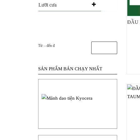
Lưỡi cưa
ĐẦU 
Từ:
- đến
đ
Lọc giá
SẢN PHẨM BÁN CHẠY NHẤT