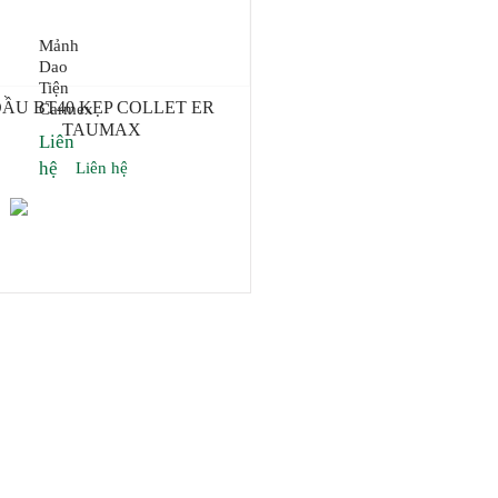
Mảnh
Dao
Tiện
ẦU BT40 KẸP COLLET ER
Carmex
TAUMAX
Liên
hệ
Liên hệ
Thêm giỏ hàng