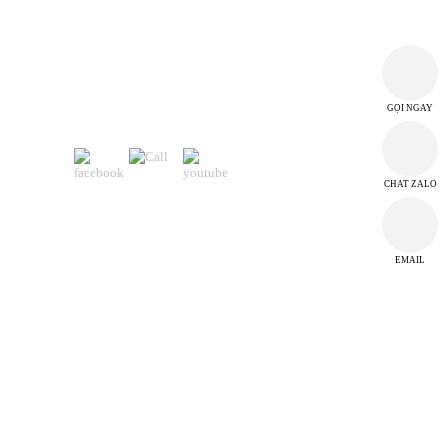
GỌI NGAY
KẾT NỐI CỘNG ĐỒNG
CHAT ZALO
EMAIL
n tức
Chia sẻ kiến thức
Liên hệ