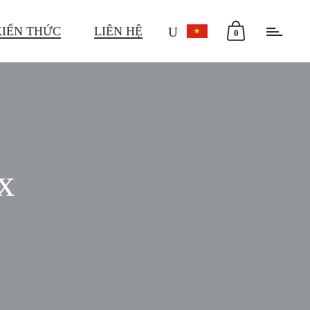
KIẾN THỨC
LIÊN HỆ
0
x