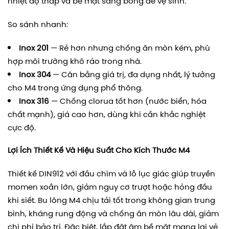
nhiệt độ thấp và bề mặt sáng bóng dễ vệ sinh.
So sánh nhanh:
Inox 201
— Rẻ hơn nhưng chống ăn mòn kém, phù
hợp môi trường khô ráo trong nhà.
Inox 304
— Cân bằng giá trị, đa dụng nhất, lý tưởng
cho M4 trong ứng dụng phổ thông.
Inox 316
— Chống clorua tốt hơn (nước biển, hóa
chất mạnh), giá cao hơn, dùng khi cần khắc nghiệt
cực độ.
Lợi Ích Thiết Kế Và Hiệu Suất Cho Kích Thước M4
Thiết kế DIN912 với đầu chìm và lỗ lục giác giúp truyền
momen xoắn lớn, giảm nguy cơ trượt hoặc hỏng đầu
khi siết. Bu lông M4 chịu tải tốt trong không gian trung
bình, kháng rung động và chống ăn mòn lâu dài, giảm
chi phí bảo trì. Đặc biệt, lắp đặt âm bề mặt mang lại vẻ