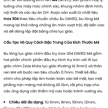
tinh tế. Với đường kính ren
M4
(4mm), sản phẩm này lý
tưởng cho máy móc chính xác, khung nhôm định hình,
nội thất và các dự án DIY. Được sản xuất từ chất liệu
Inox 304
theo tiêu chuẩn châu Âu DIN912, bu lông M4
mang lại khả năng chống ăn mòn vượt trội, độ bền cao
và dễ dàng lắp đặt bằng chìa lục giác.
Cấu Tạo Và Quy Cách Đặc Trưng Của Kích Thước M4
Bu lông lục giác chìm đầu trụ Inox 304 DIN912 M4 gồm
hai phần chính: phần đầu trụ hình trụ tròn với lỗ lục
giác chìm (size khóa lục giác thường là 3mm) và thân
ren M4 với bước ren tiêu chuẩn 0.7mm. Thiết kế đầu
chìm cho phép lắp âm hoàn toàn vào bề mặt, tạo mặt
phẳng mịn màng mà không lồi lõm, rất phù hợp cho
các ứng dụng cần thẩm mỹ cao hoặc tránh vướng víu.
Chiều dài đa dạng
: Từ 6mm, 8mm, 10mm, 12mm,