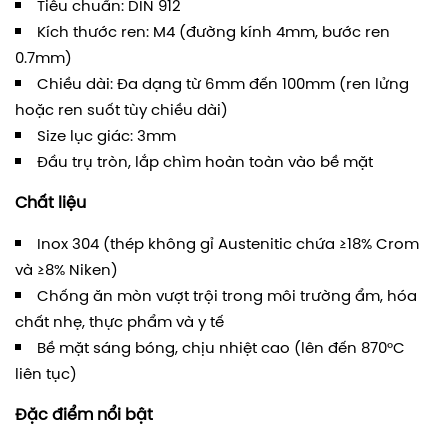
Tiêu chuẩn: DIN 912
Kích thước ren: M4 (đường kính 4mm, bước ren
0.7mm)
Chiều dài: Đa dạng từ 6mm đến 100mm (ren lửng
hoặc ren suốt tùy chiều dài)
Size lục giác: 3mm
Đầu trụ tròn, lắp chìm hoàn toàn vào bề mặt
Chất liệu
Inox 304 (thép không gỉ Austenitic chứa ≥18% Crom
và ≥8% Niken)
Chống ăn mòn vượt trội trong môi trường ẩm, hóa
chất nhẹ, thực phẩm và y tế
Bề mặt sáng bóng, chịu nhiệt cao (lên đến 870°C
liên tục)
Đặc điểm nổi bật