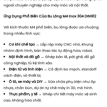
ngoài chuyên nghiệp cho máy móc và nội thất.
Ứng Dụng Phổ Biến Của Bu Lông M4 Inox 304 DIN912
Với kích thước M4 phổ biến, bu lông được ưa chuộng
trong nhiều lĩnh vực:
Cơ khí chế tạo
→ Lắp ráp máy CNC nhỏ, khung
nhôm định hình, bàn thao tác tự động hóa, robot.
Nội thất và đồ gỗ
→ Ghép bản lề, pát ghế, đồ gỗ
công nghiệp, tủ kệ tinh xảo.
Điện tử và linh kiện
→ Cố định bo mạch, standoff
cách điện, vỏ thiết bị.
Ô tô, xe máy và DIY
→ Sửa chữa phụ kiện như ốp
nhựa, chắn bùn, dự án tự chế máy in 3D, mô hình.
Thực phẩm, y tế
→ Ghép chi tiết máy móc vệ sinh
cao, kháng hóa chất.