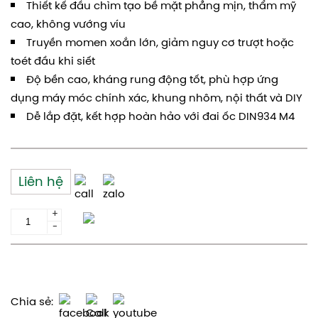
Thiết kế đầu chìm tạo bề mặt phẳng mịn, thẩm mỹ
cao, không vướng víu
Truyền momen xoắn lớn, giảm nguy cơ trượt hoặc
toét đầu khi siết
Độ bền cao, kháng rung động tốt, phù hợp ứng
dụng máy móc chính xác, khung nhôm, nội thất và DIY
Dễ lắp đặt, kết hợp hoàn hảo với đai ốc DIN934 M4
Liên hệ
+
Thêm giỏ hàng
-
Yêu cầu gửi báo giá
Chia sẻ: