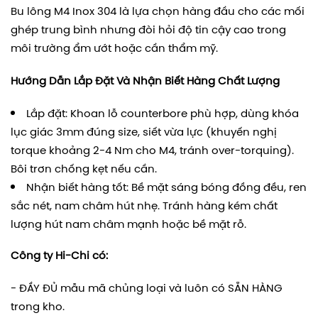
Bu lông M4 Inox 304 là lựa chọn hàng đầu cho các mối
ghép trung bình nhưng đòi hỏi độ tin cậy cao trong
môi trường ẩm ướt hoặc cần thẩm mỹ.
Hướng Dẫn Lắp Đặt Và Nhận Biết Hàng Chất Lượng
Lắp đặt: Khoan lỗ counterbore phù hợp, dùng khóa
lục giác 3mm đúng size, siết vừa lực (khuyến nghị
torque khoảng 2-4 Nm cho M4, tránh over-torquing).
Bôi trơn chống kẹt nếu cần.
Nhận biết hàng tốt: Bề mặt sáng bóng đồng đều, ren
sắc nét, nam châm hút nhẹ. Tránh hàng kém chất
lượng hút nam châm mạnh hoặc bề mặt rỗ.
Công ty Hi-Chi có:
- ĐẦY ĐỦ mẫu mã chủng loại và luôn có SẴN HÀNG
trong kho.