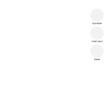
THÔNG TIN CÔNG TY
CÔNG TY TNHH MTV TM DV HI-CHI
MST: 3702968118
GỌI NGAY
T2 D3B/12 Đường Thủ Khoa Huân, Tổ 02, Khu phố Bình Thuận 2,
Phường Thuận Giao, Thành phố Hồ Chí Minh, Việt Nam
hichi.ltd@gmail.com
CHAT ZALO
THỜI GIAN LÀM VIỆC
EMAIL
Từ thứ 2 đến thứ 7
Chủ Nhật nghỉ làm việc
TRUNG TÂM CUỘC GỌI
Hotline 0946 909 449