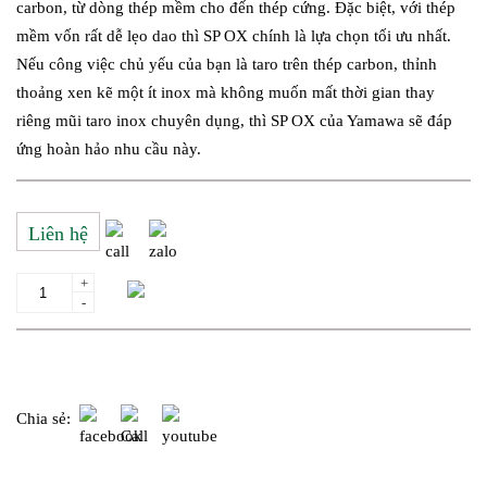
carbon, từ dòng thép mềm cho đến thép cứng. Đặc biệt, với thép
mềm vốn rất dễ lẹo dao thì SP OX chính là lựa chọn tối ưu nhất.
Nếu công việc chủ yếu của bạn là taro trên thép carbon, thỉnh
thoảng xen kẽ một ít inox mà không muốn mất thời gian thay
riêng mũi taro inox chuyên dụng, thì SP OX của Yamawa sẽ đáp
ứng hoàn hảo nhu cầu này.
Liên hệ
+
Thêm giỏ hàng
-
Yêu cầu gửi báo giá
Chia sẻ: