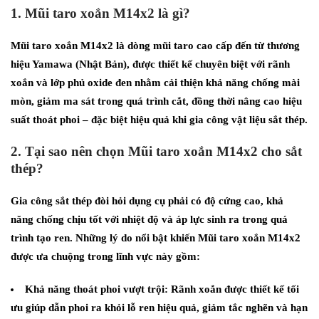
1. Mũi taro xoắn M14x2 là gì?
Mũi taro xoắn M14x2 là dòng mũi taro cao cấp đến từ thương
hiệu Yamawa (Nhật Bản), được thiết kế chuyên biệt với rãnh
xoắn và lớp phủ oxide đen nhằm cải thiện khả năng chống mài
mòn, giảm ma sát trong quá trình cắt, đồng thời nâng cao hiệu
suất thoát phoi – đặc biệt hiệu quả khi gia công vật liệu sắt thép.
2. Tại sao nên chọn Mũi taro xoắn M14x2 cho sắt
thép?
Gia công sắt thép đòi hỏi dụng cụ phải có độ cứng cao, khả
năng chống chịu tốt với nhiệt độ và áp lực sinh ra trong quá
trình tạo ren. Những lý do nổi bật khiến Mũi taro xoắn M14x2
được ưa chuộng trong lĩnh vực này gồm:
Khả năng thoát phoi vượt trội: Rãnh xoắn được thiết kế tối
ưu giúp dẫn phoi ra khỏi lỗ ren hiệu quả, giảm tắc nghẽn và hạn