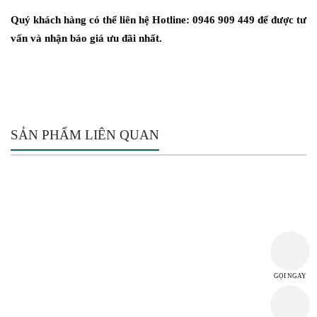
Quý khách hàng có thể liên hệ Hotline: 0946 909 449 để được tư
vấn và nhận báo giá ưu đãi nhất.
SẢN PHẨM LIÊN QUAN
THÔNG TIN CÔNG TY
CÔNG TY TNHH MTV TM DV HI-CHI
MST: 3702968118
T2 D3B/12 Đường Thủ Khoa Huân, Tổ 02, Khu phố Bình Thuận 2,
GỌI NGAY
Phường Thuận Giao, Thành phố Thuận An, Tỉnh Bình Dương, Việt Nam
hichi.ltd@gmail.com