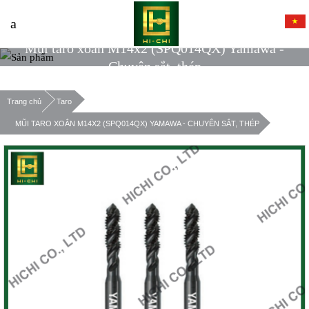
Mũi taro xoắn M14x2 (SPQ014QX) Yamawa -
Chuyên sắt, thép
Trang chủ
Taro
MŨI TARO XOẮN M14X2 (SPQ014QX) YAMAWA - CHUYÊN SẮT, THÉP
Xác nhận