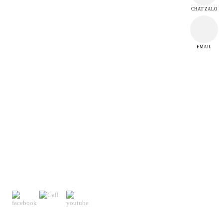
CHAT ZALO
THỜI GIAN LÀM VIỆC
EMAIL
Từ thứ 2 đến thứ 7
Chủ Nhật nghỉ làm việc
TRUNG TÂM CUỘC GỌI
Hotline 0946 909 449
KẾT NỐI CỘNG ĐỒNG