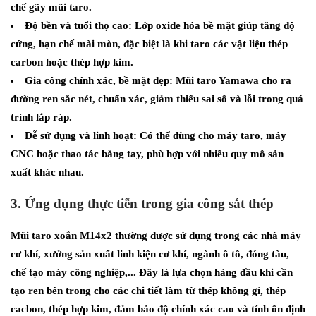
chế gãy mũi taro.
Độ bền và tuổi thọ cao: Lớp oxide hóa bề mặt giúp tăng độ
cứng, hạn chế mài mòn, đặc biệt là khi taro các vật liệu thép
carbon hoặc thép hợp kim.
Gia công chính xác, bề mặt đẹp: Mũi taro Yamawa cho ra
đường ren sắc nét, chuẩn xác, giảm thiểu sai số và lỗi trong quá
trình lắp ráp.
Dễ sử dụng và linh hoạt: Có thể dùng cho máy taro, máy
CNC hoặc thao tác bằng tay, phù hợp với nhiều quy mô sản
xuất khác nhau.
3. Ứng dụng thực tiễn trong gia công sắt thép
Mũi taro xoắn M14x2 thường được sử dụng trong các nhà máy
cơ khí, xưởng sản xuất linh kiện cơ khí, ngành ô tô, đóng tàu,
chế tạo máy công nghiệp,... Đây là lựa chọn hàng đầu khi cần
tạo ren bên trong cho các chi tiết làm từ thép không gỉ, thép
cacbon, thép hợp kim, đảm bảo độ chính xác cao và tính ổn định