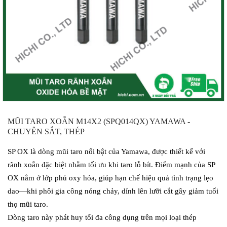
MŨI TARO XOẮN M14X2 (SPQ014QX) YAMAWA -
CHUYÊN SẮT, THÉP
SP OX là dòng mũi taro nổi bật của Yamawa, được thiết kế với
rãnh xoắn đặc biệt nhằm tối ưu khi taro lỗ bít. Điểm mạnh của SP
OX nằm ở lớp phủ oxy hóa, giúp hạn chế hiệu quả tình trạng lẹo
dao—khi phôi gia công nóng chảy, dính lên lưỡi cắt gây giảm tuổi
thọ mũi taro.
Dòng taro này phát huy tối đa công dụng trên mọi loại thép