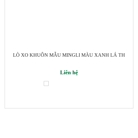
LÒ XO KHUÔN MẪU MINGLI MÀU XANH LÁ TH
Liên hệ
Thêm giỏ hàng
THÔNG TIN CÔNG TY