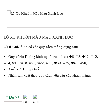
LÒ XO KHUÔN MẪU MÀU XANH LỤC
Ở
Hi-Chi,
lò xo có các quy cách thông dụng sau:
Quy cách: Đường kính ngoài của lò xo: Φ6, Φ8, Φ10, Φ12,
Φ14, Φ16, Φ18, Φ20, Φ22, Φ25, Φ30, Φ35, Φ40, Φ50,...
Xuất xứ: Trung Quốc.
Nhận sản xuất theo quy cách yêu cầu của khách hàng.
Liên hệ