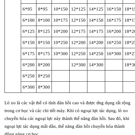
6*95
8*95
10*150
12*125
14*125
16*150
18*1
6*100
8*100
10*175
12*150
14*150
16*175
18*1
6*125
8*125
10*200
12*175
14*175
16*200
18*2
6*150
8*150
10*250
12*200
14*200
16*250
18*2
6*175
8*175
10*300
12*250
14*250
16*300
18*2
6*200
8*200
12*300
14*300
18*3
6*250
8*250
6*300
8*300
Lò xo là các vật thể có tính đàn hồi cao và được ứng dụng rất rộng
trong cơ học và các chi tiết máy. Khi có ngoại lực tác dụng, lò xo
chuyển hóa các ngoại lực này thành thế năng đàn hồi. Sau đó, khi
ngoại lực tác dụng mất dần, thế năng đàn hồi chuyển hóa thành
động năng cơ học.