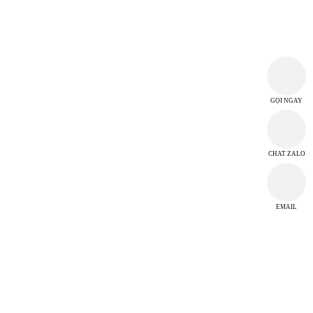
CÔNG TY TNHH MTV TM DV HI-CHI
MST: 3702968118
T2 D3B/12 Đường Thủ Khoa Huân, Tổ 02, Khu phố Bình Thuận 2,
Phường Thuận Giao, Thành phố Hồ Chí Minh, Việt Nam
hichi.ltd@gmail.com
GỌI NGAY
THỜI GIAN LÀM VIỆC
CHAT ZALO
Từ thứ 2 đến thứ 7
Chủ Nhật nghỉ làm việc
EMAIL
TRUNG TÂM CUỘC GỌI
Hotline 0946 909 449