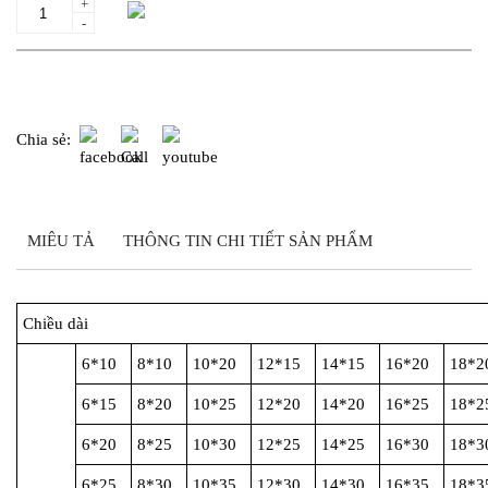
+
Thêm giỏ hàng
-
Yêu cầu gửi báo giá
Chia sẻ:
MIÊU TẢ
THÔNG TIN CHI TIẾT SẢN PHẨM
Chiều dài
6*10
8*10
10*20
12*15
14*15
16*20
18*2
6*15
8*20
10*25
12*20
14*20
16*25
18*2
6*20
8*25
10*30
12*25
14*25
16*30
18*3
6*25
8*30
10*35
12*30
14*30
16*35
18*3