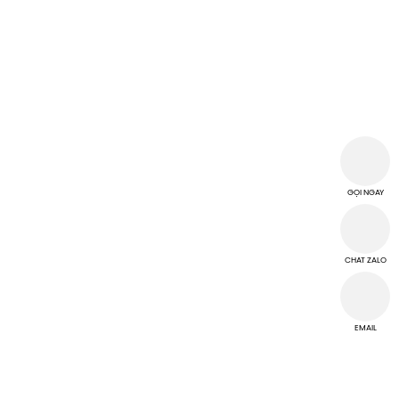
THÔNG TIN CÔNG TY
CÔNG TY TNHH MTV TM DV HI-CHI
MST: 3702968118
T2 D3B/12 Đường Thủ Khoa Huân, Tổ 02, Khu phố Bình Thuận 2,
GỌI NGAY
Phường Thuận Giao, Thành phố Hồ Chí Minh, Việt Nam
hichi.ltd@gmail.com
CHAT ZALO
THỜI GIAN LÀM VIỆC
EMAIL
Từ thứ 2 đến thứ 7
Chủ Nhật nghỉ làm việc