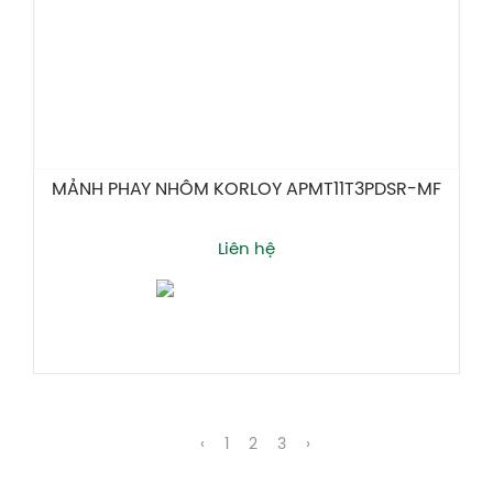
MẢNH PHAY NHÔM KORLOY APMT11T3PDSR-MF
Liên hệ
Thêm giỏ hàng
‹
1
2
3
›